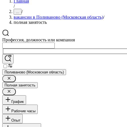
Главная
/
/
...
вакансии в Поливаново (Московская область)
/
полная занятость
Профессия, должность или компания
Поливаново (Московская область)
Полная занятость
График
Рабочие часы
Опыт