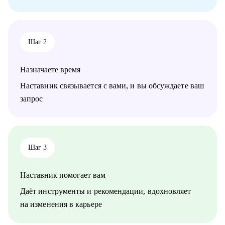
• HoReCa
• В2В / В2С / B2G торговля, в том числе e-commerce
• логистика (складская, транспортная), ВЭД, транспорт
(обслуживание, эксплуатация, продажи), закупки/тендеры
Шаг 2
• эксплуатации недвижимости и АХО
• образование
• управление персоналом
Назначаете время
• услуги в beauty-индустрии
• event-сфера
Наставник связывается с вами, и вы обсуждаете ваш
запрос
Шаг 3
Наставник помогает вам
Даёт инструменты и рекомендации, вдохновляет
на изменения в карьере