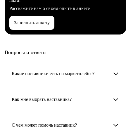
hh.ru?
Расскажите нам о своем опыте в анкете
Заполнить анкету
Вопросы и ответы
Какие наставники есть на маркетплейсе?
Карьерные наставники — это HR-
специалисты, карьерные консультанты,
Как мне выбрать наставника?
психологи, резюмерайтеры и менторы.
Умный поиск поможет в три клика выбрать
Менторы работают в ИТ, дизайне, других
наставника для достижения вашей цели.
С чем может помочь наставник?
узкоспециализированных сферах. Они