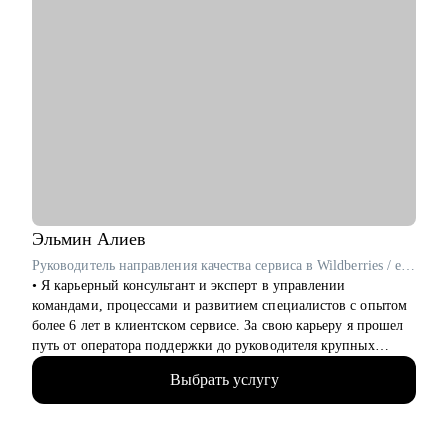
Эльмин
Алиев
Руководитель направления качества сервиса в Wildberries / ex-Самокат, KPMG
• Я карьерный консультант и эксперт в управлении
командами, процессами и развитием специалистов с опытом
более 6 лет в клиентском сервисе. За свою карьеру я прошел
путь от оператора поддержки до руководителя крупных
подразделений.
Выбрать услугу
• 6+ лет опыта успешной работы в направлении клиентского
сервиса/СХ/L&D
• В «Самокате» всего за 1,5 месяца вырос до руководителя
всей клиентской поддержки, где выстроил 3 направления с