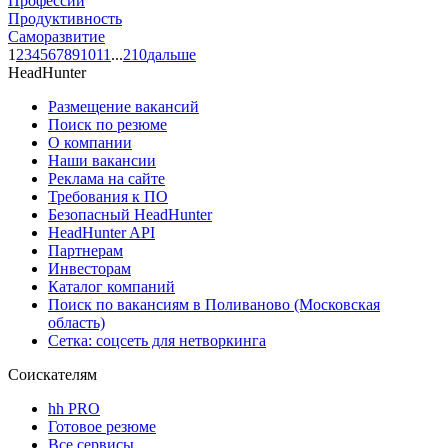
Профессии
Продуктивность
Саморазвитие
1
2
3
4
5
6
7
8
9
10
11
...
210
дальше
HeadHunter
Размещение вакансий
Поиск по резюме
О компании
Наши вакансии
Реклама на сайте
Требования к ПО
Безопасный HeadHunter
HeadHunter API
Партнерам
Инвесторам
Каталог компаний
Поиск по вакансиям в Поливаново (Московская
область)
Сетка: соцсеть для нетворкинга
Соискателям
hh PRO
Готовое резюме
Все сервисы