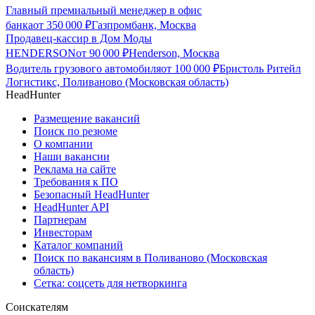
Главный премиальный менеджер в офис
банка
от
350 000
₽
Газпромбанк, Москва
Продавец-кассир в Дом Моды
HENDERSON
от
90 000
₽
Henderson, Москва
Водитель грузового автомобиля
от
100 000
₽
Бристоль Ритейл
Логистикс, Поливаново (Московская область)
HeadHunter
Размещение вакансий
Поиск по резюме
О компании
Наши вакансии
Реклама на сайте
Требования к ПО
Безопасный HeadHunter
HeadHunter API
Партнерам
Инвесторам
Каталог компаний
Поиск по вакансиям в Поливаново (Московская
область)
Сетка: соцсеть для нетворкинга
Соискателям