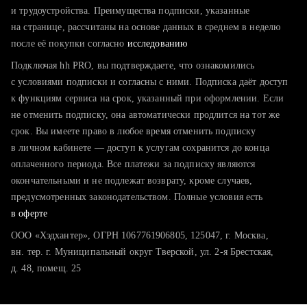
тратите много времени на поиск и вручную поднимаете
и трудоустройства. Преимущества подписки, указанные
резюме
на странице, рассчитаны на основе данных в среднем в неделю
после её покупки согласно
хотите сравнить себя с конкурентами и оценить шансы
исследованию
Подключая hh PRO, вы подтверждаете, что ознакомились
с условиями подписки и согласны с ними. Подписка даёт доступ
к функциям сервиса на срок, указанный при оформлении. Если
не отменить подписку, она автоматически продлится на тот же
срок. Вы имеете право в любое время отменить подписку
в личном кабинете — доступ к услугам сохранится до конца
оплаченного периода. Все платежи за подписку являются
окончательными и не подлежат возврату, кроме случаев,
предусмотренных законодательством. Полные условия есть
в оферте
ООО «Хэдхантер», ОГРН 1067761906805, 125047, г. Москва,
вн. тер. г. Муниципальный округ Тверской, ул. 2-я Брестская,
д. 48, помещ. 25