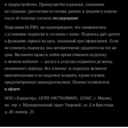
тратите много времени на поиск и вручную поднимаете
и трудоустройства. Преимущества подписки, указанные
резюме
на странице, рассчитаны на основе данных в среднем в неделю
после её покупки согласно
хотите сравнить себя с конкурентами и оценить шансы
исследованию
Подключая hh PRO, вы подтверждаете, что ознакомились
с условиями подписки и согласны с ними. Подписка даёт доступ
к функциям сервиса на срок, указанный при оформлении. Если
не отменить подписку, она автоматически продлится на тот же
срок. Вы имеете право в любое время отменить подписку
в личном кабинете — доступ к услугам сохранится до конца
оплаченного периода. Все платежи за подписку являются
окончательными и не подлежат возврату, кроме случаев,
предусмотренных законодательством. Полные условия есть
в оферте
ООО «Хэдхантер», ОГРН 1067761906805, 125047, г. Москва,
вн. тер. г. Муниципальный округ Тверской, ул. 2-я Брестская,
д. 48, помещ. 25